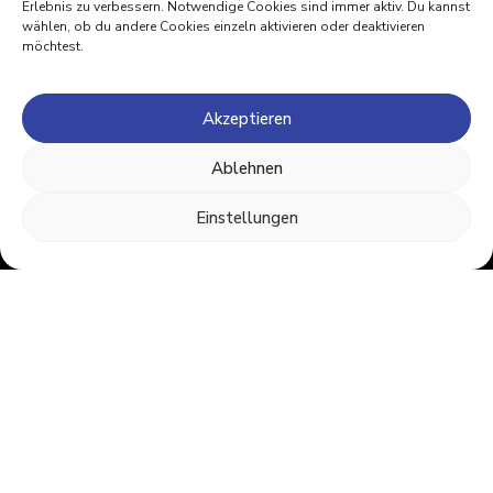
Erlebnis zu verbessern.
Notwendige Cookies
sind immer aktiv. Du kannst
wählen, ob du andere Cookies einzeln aktivieren oder deaktivieren
möchtest.
Akzeptieren
Ablehnen
Einstellungen
Dein Drohnenpartner in
Südtirol
Adresse
Sonnenstraße 34
39010 Andrian
Italien