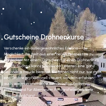
Gutscheine Drohnenkurse
Verschenke ein außergewöhnliches Erlebnis – die
Möglichkeit, die Welt aus einer neuen Perspektive zu
entdecken! Mit einem Gutschein für einen Drohnenkurs
von Fly Südtirol kannst du deinen Liebsten eine ganz
besondere Freude bereiten. Sie lernen nicht nur, wie man
eine Drohne professionell steuert, sondern erfahren
auch, wie man atemberaubende Luftaufnahmen
erstellt. Ideal für Abenteurer, Fotografiebegeisterte
oder Technikfans!